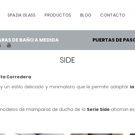
SPAZIA GLASS
PRODUCTOS
BLOG
CONTACTO
RAS DE BAÑO A MEDIDA
PUERTAS DE PAS
TEREST
LINKEDIN
YOUTUBE
SIDE
rta Corredera
 y un estilo delicado y minimalista que le permite adaptar
l
los modelos de mamparas de ducha de la
Serie Side
ahorran esp