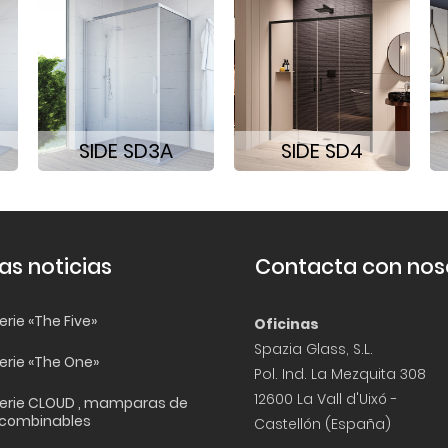
SIDE SD3A
SIDE SD4
as noticias
Contacta con nos
rie «The Five»
Oficinas
Spazia Glass, S.L.
erie «The One»
Pol. Ind. La Mezquita 308
12600 La Vall d'Uixó -
erie CLOUD , mamparas de
 combinables
Castellón (España)