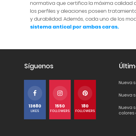
normativa que certifica la máxima calidad a
los perfiles y aleaciones poseen tratamient
y durabilidad. Además, cada uno de los m
sistema antical por ambas caras.
Síguenos
Últim
Nueva se
Nueva s
13680
1550
180
Nueva s
LIKES
FOLLOWERS
FOLLOWERS
colores