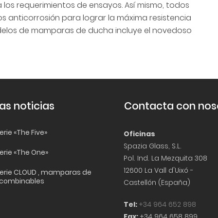
 los requerimientos de ensayos. Así mismo, todos
os anticorrosión para lograr la máxima resistencia
odelos de mamparas de ducha incluye el novedoso
as noticias
Contacta con nos
rie «The Five»
Oficinas
Spazia Glass, S.L.
erie «The One»
Pol. Ind. La Mezquita 308
12600 La Vall d'Uixó -
erie CLOUD , mamparas de
 combinables
Castellón (España)
Tel:
+34 964 652 898
Fax:
+34 964 658 899