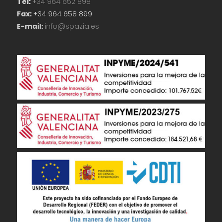
Tel:
+34 964 652 898
Fax:
+34 964 658 899
E-mail:
info@spazia.es