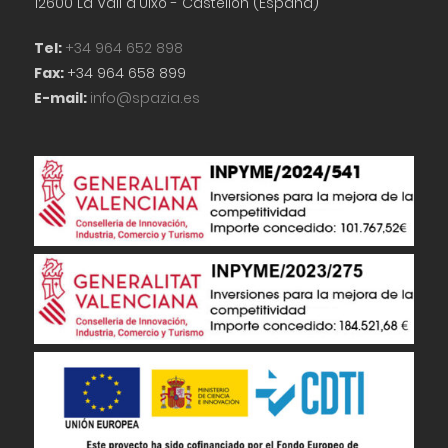
12600 La Vall d'Uixó - Castellón (España)
Tel:
+34 964 652 898
Fax:
+34 964 658 899
E-mail:
info@spazia.es