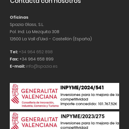
Contacta con nosotros
Oficinas
Spazia Glass, S.L.
Pol. Ind. La Mezquita 308
12600 La Vall d'Uixó - Castellón (España)
Tel:
+34 964 652 898
Fax:
+34 964 658 899
E-mail:
info@spazia.es