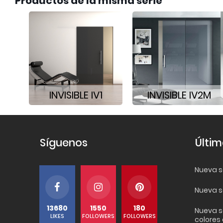
Productos de la misma serie
INVISIBLE IV1
INVISIBLE IV2M
Síguenos
Últim
Nueva se
Nueva s
13680
1550
180
Nueva s
LIKES
FOLLOWERS
FOLLOWERS
colores