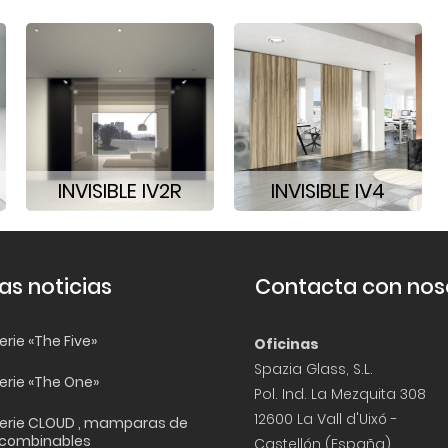
INVISIBLE IV2R
INVISIBLE IV4
as noticias
Contacta con nos
rie «The Five»
Oficinas
Spazia Glass, S.L.
erie «The One»
Pol. Ind. La Mezquita 308
12600 La Vall d'Uixó -
erie CLOUD , mamparas de
 combinables
Castellón (España)