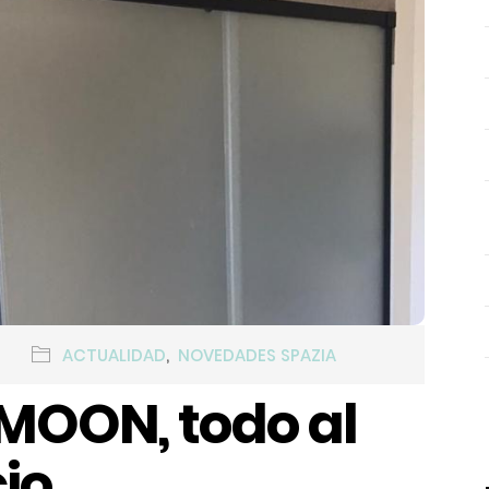
ACTUALIDAD
,
NOVEDADES SPAZIA
MOON, todo al
io