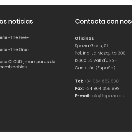
as noticias
Contacta con nos
rie «The Five»
Oficinas
Spazia Glass, S.L.
erie «The One»
Pol. Ind. La Mezquita 308
12600 La Vall d'Uixó -
erie CLOUD , mamparas de
 combinables
Castellón (España)
Tel:
+34 964 652 898
Fax:
+34 964 658 899
E-mail:
info@spazia.es