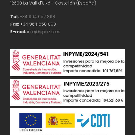
12600 La Vall d'Uixó - Castellón (España)
Tel:
+34 964 652 898
Fax:
+34 964 658 899
E-mail:
info@spazia.es