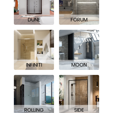
DUNE
FORUM
INFINITI
MOON
ROLLING
SIDE