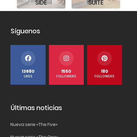
SIDE
SUITE
Síguenos
13680
1550
180
LIKES
FOLLOWERS
FOLLOWERS
Últimas noticias
Nueva serie «The Five»
Nueva serie «The One»