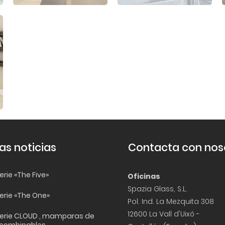
as noticias
Contacta con nos
rie «The Five»
Oficinas
Spazia Glass, S.L.
erie «The One»
Pol. Ind. La Mezquita 308
12600 La Vall d'Uixó -
erie CLOUD , mamparas de