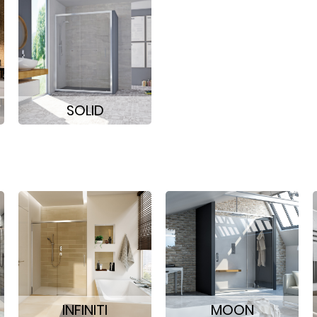
SOLID
INFINITI
MOON