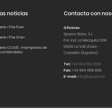
as noticias
Contacta con nos
rie «The Five»
Oficinas
Spazia Glass, S.L.
erie «The One»
Pol. Ind. La Mezquita 308
12600 La Vall d'Uixó -
erie CLOUD , mamparas de
 combinables
Castellón (España)
Tel:
+34 964 652 898
Fax:
+34 964 658 899
E-mail:
info@spazia.es