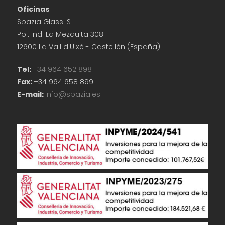
Oficinas
Spazia Glass, S.L.
Pol. Ind. La Mezquita 308
12600 La Vall d'Uixó - Castellón (España)
Tel:
+34 964 652 898
Fax:
+34 964 658 899
E-mail:
info@spazia.es