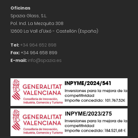
Oficinas
Spazia Glass, S.L.
Pol. Ind. La Mezquita 308
12600 La Vall d'Uixó - Castellón (España)
Tel:
+34 964 652 898
Fax:
+34 964 658 899
E-mail:
info@spazia.es