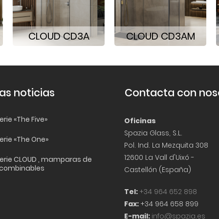
CLOUD CD3A
CLOUD CD3AM
as noticias
Contacta con nos
rie «The Five»
Oficinas
Spazia Glass, S.L.
erie «The One»
Pol. Ind. La Mezquita 308
12600 La Vall d'Uixó -
erie CLOUD , mamparas de
 combinables
Castellón (España)
Tel:
+34 964 652 898
Fax:
+34 964 658 899
E-mail:
info@spazia.es