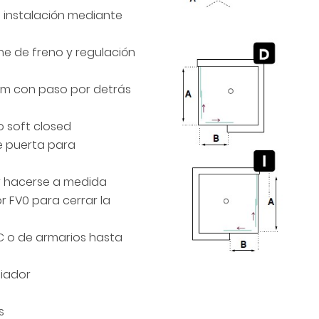
l instalación mediante
e de freno y regulación
0mm con paso por detrás
o soft closed
e puerta para
or hacerse a medida
r FV0 para cerrar la
C o de armarios hasta
uiador
s