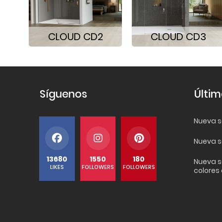
CLOUD CD2
CLOUD CD3
Síguenos
Últim
Nueva se
Nueva s
13680
1550
180
Nueva s
LIKES
FOLLOWERS
FOLLOWERS
colores