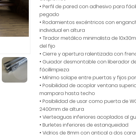
Next
• Perfil de pared con adhesivo para fáci
pegado
• Rodamientos excéntricos con enganch
individual en altura
• Tirador metálico minimalista de 10x3
del fijo
• Cierre y apertura ralentizada con fren
• Guiador desmontable con liberador d
fácillimpieza
• Mínimo solape entre puertas y fijos p
• Posibilidad de acoplar ventana superio
mampara hasta techo
• Posibilidad de usar como puerta de W
2400mm de altura
• Vierteaguas inferiores acoplados al g
• Burletes inferiores de estanqueidad
• Vidrios de 8mm con antical a dos cara