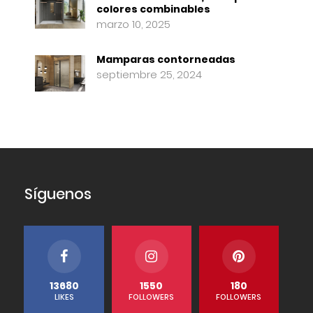
colores combinables
marzo 10, 2025
Mamparas contorneadas
septiembre 25, 2024
Síguenos
13680
1550
180
LIKES
FOLLOWERS
FOLLOWERS