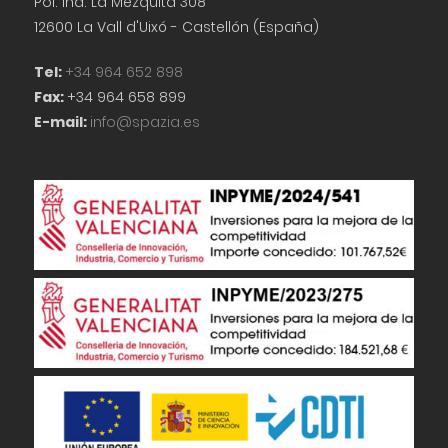
Pol. Ind. La Mezquita 308
12600 La Vall d'Uixó - Castellón (España)
Tel:
+34 964 652 898
Fax:
+34 964 658 899
E-mail:
info@spazia.es