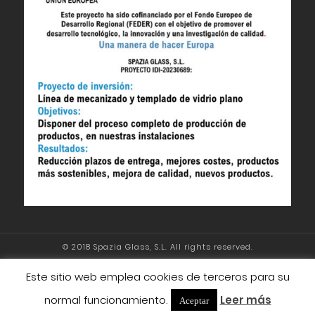
© 2018 Spazia Glass, S.L. All rights reserved.
Este sitio web emplea cookies de terceros para su
Aviso legal
Política de cookies
Política de
normal funcionamiento.
Leer más
Aceptar
privacidad